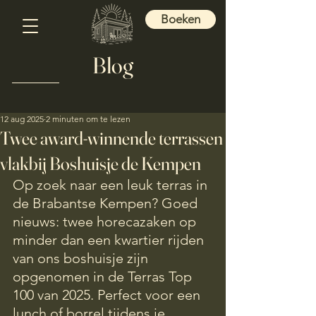
Boeken
Blog
12 aug 2025
2 minuten om te lezen
Twee award-winnende terrassen
vlakbij Boshuisje de Kempen
Op zoek naar een leuk terras in 
de Brabantse Kempen? Goed 
nieuws: twee horecazaken op 
minder dan een kwartier rijden 
van ons boshuisje zijn 
opgenomen in de Terras Top 
100 van 2025. Perfect voor een 
lunch of borrel tijdens je 