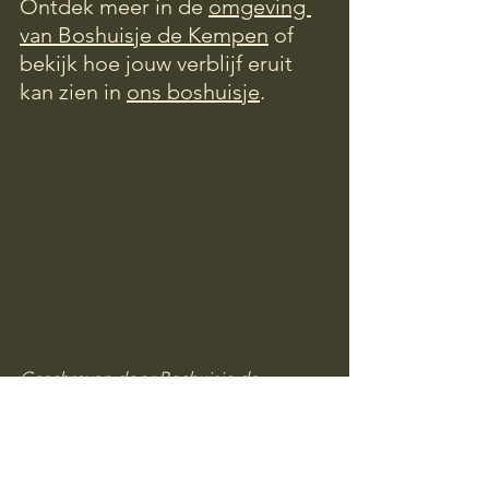
Ontdek meer in de 
omgeving 
van Boshuisje de Kempen
 of 
bekijk hoe jouw verblijf eruit 
kan zien in 
ons boshuisje
.
Geschreven door Boshuisje de 
Kempen – sfeervol vakantiehuisje in de 
Brabantse Kempen (Nederland)