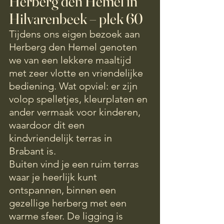
Herberg den Hemel in 
Hilvarenbeek – plek 60
Tijdens ons eigen bezoek aan 
Herberg den Hemel genoten 
we van een lekkere maaltijd 
met zeer vlotte en vriendelijke 
bediening. Wat opviel: er zijn 
volop spelletjes, kleurplaten en 
ander vermaak voor kinderen, 
waardoor dit een 
kindvriendelijk terras in 
Brabant is.
Buiten vind je een ruim terras 
waar je heerlijk kunt 
ontspannen, binnen een 
gezellige herberg met een 
warme sfeer. De ligging is 