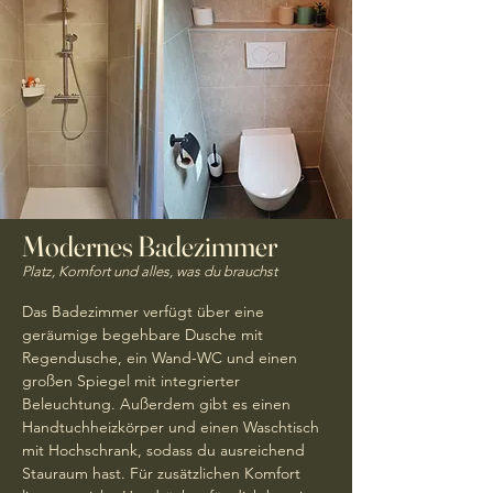
Modernes Badezimmer
Platz, Komfort und alles, was du brauchst
Das Badezimmer verfügt über eine
geräumige begehbare Dusche mit
Regendusche, ein Wand-WC und einen
großen Spiegel mit integrierter
Beleuchtung. Außerdem gibt es einen
Handtuchheizkörper und einen Waschtisch
mit Hochschrank, sodass du ausreichend
Stauraum hast. Für zusätzlichen Komfort