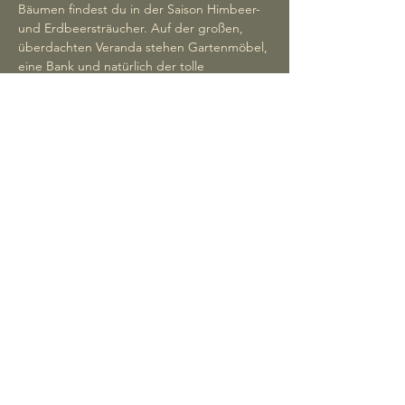
Bäumen findest du in der Saison Himbeer-
und Erdbeersträucher. Auf der großen,
überdachten Veranda stehen Gartenmöbel,
eine Bank und natürlich der tolle
Hängesessel – der ideale Ort für deine
erste Tasse Kaffee oder ein Glas Wein in der
Abendsonne.
Entspannen in der
Infrarotsauna