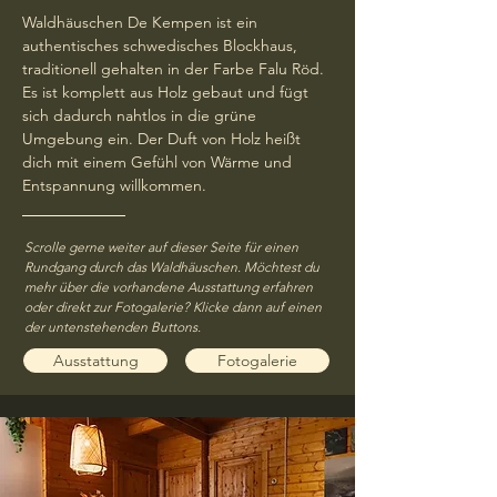
Waldhäuschen De Kempen ist ein
authentisches schwedisches Blockhaus,
traditionell gehalten in der Farbe Falu Röd.
Es ist komplett aus Holz gebaut und fügt
sich dadurch nahtlos in die grüne
Umgebung ein. Der Duft von Holz heißt
dich mit einem Gefühl von Wärme und
Entspannung willkommen.
Scrolle gerne weiter auf dieser Seite für einen
Rundgang durch das Waldhäuschen. Möchtest du
mehr über die vorhandene Ausstattung erfahren
oder direkt zur Fotogalerie? Klicke dann auf einen
der untenstehenden Buttons.
Ausstattung
Fotogalerie