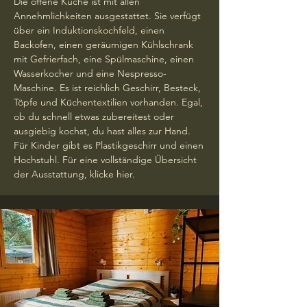
Die offene Küche ist mit allen
Annehmlichkeiten ausgestattet. Sie verfügt
über ein Induktionskochfeld, einen
Backofen, einen geräumigen Kühlschrank
mit Gefrierfach, eine Spülmaschine, einen
Wasserkocher und eine Nespresso-
Maschine. Es ist reichlich Geschirr, Besteck,
Töpfe und Küchentextilien vorhanden. Egal,
ob du schnell etwas zubereitest oder
ausgiebig kochst, du hast alles zur Hand.
Für Kinder gibt es Plastikgeschirr und einen
Hochstuhl. Für eine vollständige Übersicht
der Ausstattung, klicke hier.